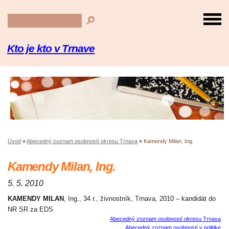
Kto je kto v Trnave
Úvod
»
Abecedný zoznam osobností okresu Trnava
»
Kamendy Milan, Ing.
Kamendy Milan, Ing.
5. 5. 2010
KAMENDY MILAN
, Ing., 34 r., živnostník, Trnava, 2010 – kandidát do
NR SR za EDS
Abecedný zoznam osobností okresu Trnava
Abecedný zoznam osobností v politike