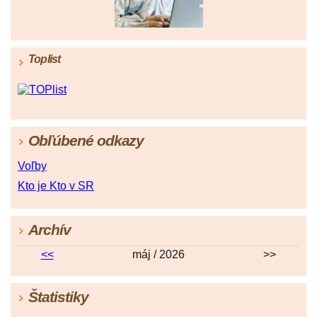
Toplist
Obľúbené odkazy
Voľby
Kto je Kto v SR
Archív
<<
máj / 2026
>>
Štatistiky