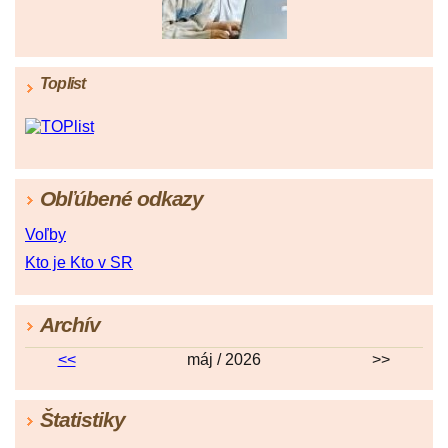
Toplist
Obľúbené odkazy
Voľby
Kto je Kto v SR
Archív
<<
máj / 2026
>>
Štatistiky