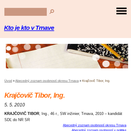
Kto je kto v Trnave
Úvod
»
Abecedný zoznam osobností okresu Trnava
»
Krajčovič Tibor, Ing.
Krajčovič Tibor, Ing.
5. 5. 2010
KRAJČOVIČ TIBOR
, Ing., 46 r., SW inžinier, Trnava, 2010 – kandidát
SDĽ do NR SR
Abecedný zoznam osobností okresu Trnava
Abecedný zoznam osobností v politike