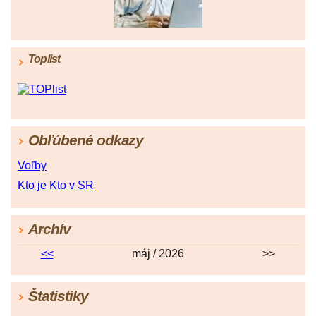
Toplist
Obľúbené odkazy
Voľby
Kto je Kto v SR
Archív
<<
máj / 2026
>>
Štatistiky