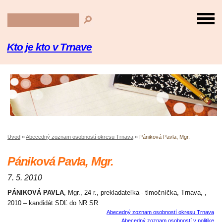
Kto je kto v Trnave
Úvod
»
Abecedný zoznam osobností okresu Trnava
»
Pániková Pavla, Mgr.
Pániková Pavla, Mgr.
7. 5. 2010
PÁNIKOVÁ PAVLA
, Mgr., 24 r., prekladateľka - tlmočníčka, Trnava, ,
2010 – kandidát SDĽ do NR SR
Abecedný zoznam osobností okresu Trnava
Abecedný zoznam osobností v politike