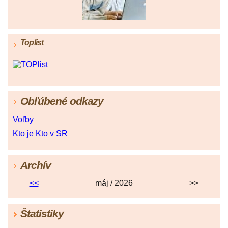
Toplist
Obľúbené odkazy
Voľby
Kto je Kto v SR
Archív
<<
máj / 2026
>>
Štatistiky