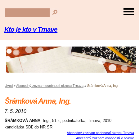
Kto je kto v Trnave
Úvod
»
Abecedný zoznam osobností okresu Trnava
»
Šrámková Anna, Ing.
Šrámková Anna, Ing.
7. 5. 2010
ŠRÁMKOVÁ ANNA
, Ing., 51 r., podnikateľka, Trnava, 2010 –
kandidátka SDĽ do NR SR
Abecedný zoznam osobností okresu Trnava
Abecedný zoznam osobností v politike